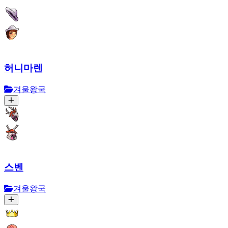
허니마렌
겨울왕국
스벤
겨울왕국