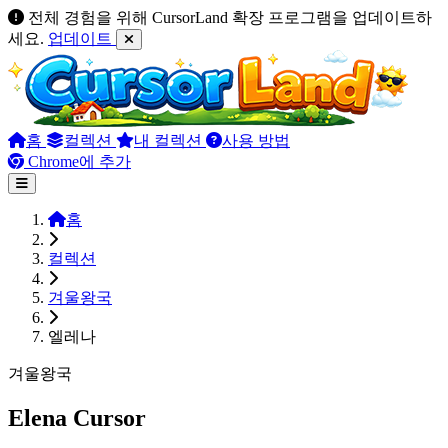
전체 경험을 위해 CursorLand 확장 프로그램을 업데이트하
세요.
업데이트
홈
컬렉션
내 컬렉션
사용 방법
Chrome에 추가
홈
컬렉션
겨울왕국
엘레나
겨울왕국
Elena Cursor