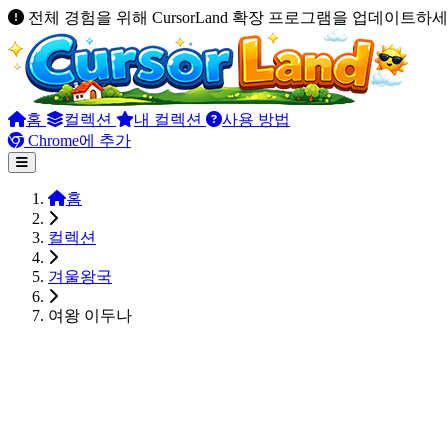
전체 경험을 위해 CursorLand 확장 프로그램을 업데이트하세
홈
컬렉션
내 컬렉션
사용 방법
Chrome에 추가
홈
컬렉션
겨울왕국
여왕 이두나