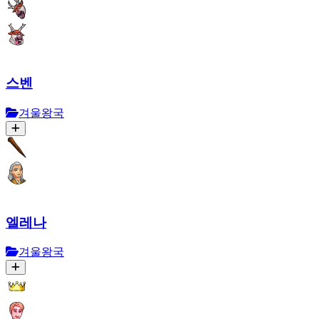
스벤
겨울왕국
엘레나
겨울왕국