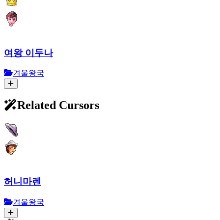
여왕 이두나
겨울왕국
Related Cursors
허니마렌
겨울왕국