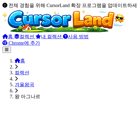
전체 경험을 위해 CursorLand 확장 프로그램을 업데이트하세
홈
컬렉션
내 컬렉션
사용 방법
Chrome에 추가
홈
컬렉션
겨울왕국
왕 아그나르