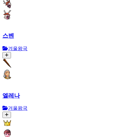
스벤
겨울왕국
엘레나
겨울왕국