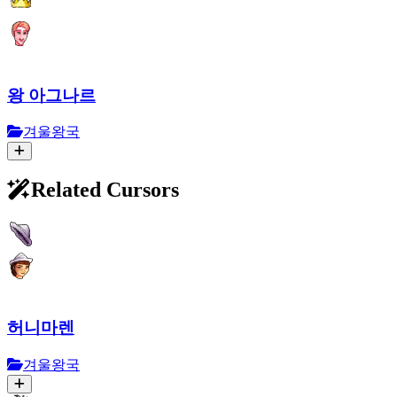
왕 아그나르
겨울왕국
Related Cursors
허니마렌
겨울왕국