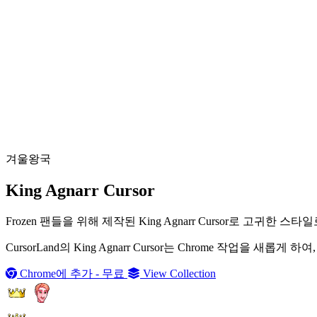
겨울왕국
King Agnarr Cursor
Frozen 팬들을 위해 제작된 King Agnarr Cursor로 
CursorLand의 King Agnarr Cursor는 Chrome 작업
Chrome에 추가 - 무료
View Collection