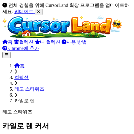
전체 경험을 위해 CursorLand 확장 프로그램을 업데이트하
세요.
업데이트
홈
컬렉션
내 컬렉션
사용 방법
Chrome에 추가
홈
컬렉션
레고 스타워즈
카일로 렌
레고 스타워즈
카일로 렌 커서