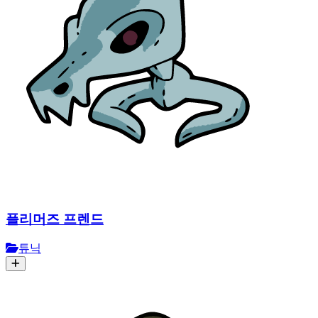
플리머즈 프렌드
튜닉