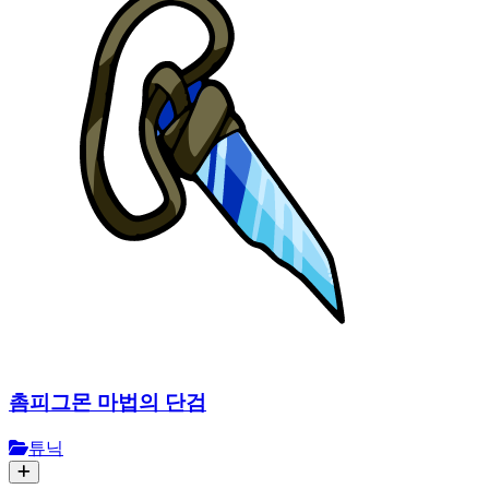
촘피그몬 마법의 단검
튜닉