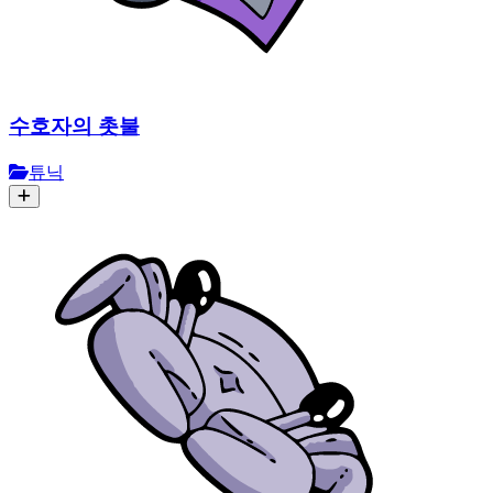
수호자의 촛불
튜닉