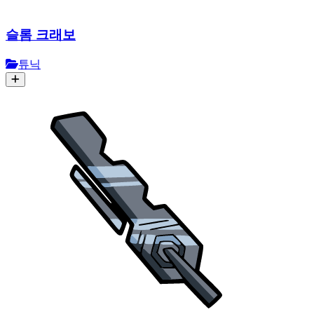
슬롬 크래보
튜닉