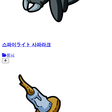
스파이ライト 사파라크
튜닉