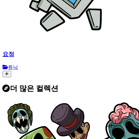
요정
튜닉
더 많은 컬렉션