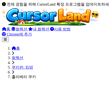
전체 경험을 위해 CursorLand 확장 프로그램을 업데이트하세
홈
컬렉션
내 컬렉션
사용 방법
Chrome에 추가
홈
컬렉션
쿠키런: 킹덤
홀리베리 쿠키