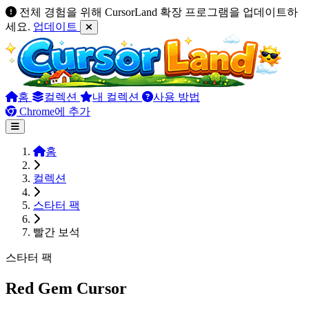
전체 경험을 위해 CursorLand 확장 프로그램을 업데이트하
세요.
업데이트
홈
컬렉션
내 컬렉션
사용 방법
Chrome에 추가
홈
컬렉션
스타터 팩
빨간 보석
스타터 팩
Red Gem Cursor