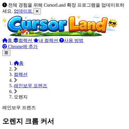
전체 경험을 위해 CursorLand 확장 프로그램을 업데이트하
세요.
업데이트
홈
컬렉션
내 컬렉션
사용 방법
Chrome에 추가
홈
컬렉션
레인보우 프렌즈
오렌지
레인보우 프렌즈
오렌지 크롬 커서