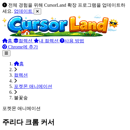
전체 경험을 위해 CursorLand 확장 프로그램을 업데이트하
세요.
업데이트
홈
컬렉션
내 컬렉션
사용 방법
Chrome에 추가
홈
컬렉션
포켓몬 애니메이션
불꽃숲
포켓몬 애니메이션
주리다 크롬 커서