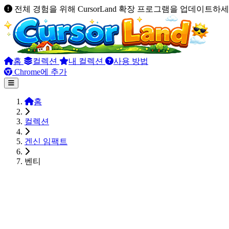
전체 경험을 위해 CursorLand 확장 프로그램을 업데이트하세
홈
컬렉션
내 컬렉션
사용 방법
Chrome에 추가
홈
컬렉션
겐신 임팩트
벤티