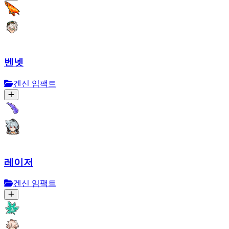
벤넷
겐신 임팩트
레이저
겐신 임팩트